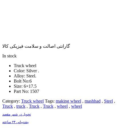
گارانتی اصالت و سلامت فیزیکی کالا
In stock
Truck wheel
Color: Silver .
Alloy: Steel.
Bolt No:6
Size: 6×17.5
Part No: 1507
Category:
Truck wheel
Tags:
making wheel
,
mashhad
,
Steel
,
Truck
,
truck
,
Truck
,
Truck
,
wheel
,
wheel
تحویل در شهر مقصد
پشتیبانی ۲۴ ساعته