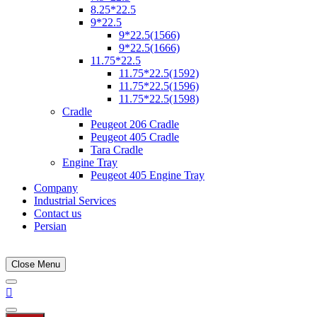
8.25*22.5
9*22.5
9*22.5(1566)
9*22.5(1666)
11.75*22.5
11.75*22.5(1592)
11.75*22.5(1596)
11.75*22.5(1598)
Cradle
Peugeot 206 Cradle
Peugeot 405 Cradle
Tara Cradle
Engine Tray
Peugeot 405 Engine Tray
Company
Industrial Services
Contact us
Persian
Close Menu