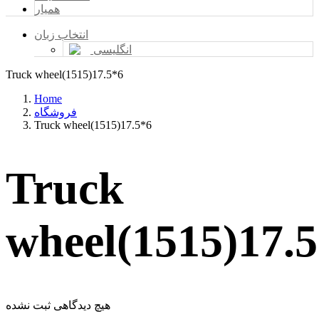
همیار
انتخاب زبان
انگلیسی
Truck wheel(1515)17.5*6
Home
فروشگاه
Truck wheel(1515)17.5*6
Truck
wheel(1515)17.
هیچ دیدگاهی ثبت نشده