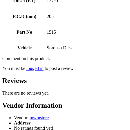
Offset (ET)
127±1
P.C.D (mm)
205
Part No
1515
Vehicle
Soroush Diesel
Comment on this product.
You must be
logged in
to post a review.
Reviews
There are no reviews yet.
Vendor Information
Vendor:
mwmstore
Address:
No ratings found yet!