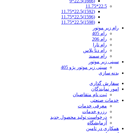
(1666)22.5*9
22.5*11.75
(1592)22.5*11.75
(1596)22.5*11.75
(1598)22.5*11.75
رام زیر موتور
رام 405
رام 206
رام تارا
رام دنا پلاس
رام سمند
سینی زیر موتور
سینی زیر موتور پژو 405
بدنه سازی
سفارش گذاری
امور نمایندگان
ثبت نام متقاضیان
خدمات صنعتی
معرفی خدمات
رزرو خدمات
درخواست تولید محصول جدید
آزمایشگاه
همکاری در تامین