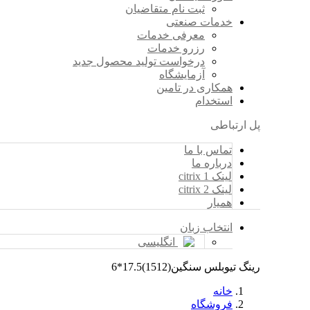
ثبت نام متقاضیان
خدمات صنعتی
معرفی خدمات
رزرو خدمات
درخواست تولید محصول جدید
آزمایشگاه
همکاری در تامین
استخدام
پل ارتباطی
تماس با ما
درباره ما
لینک citrix 1
لینک citrix 2
همیار
انتخاب زبان
انگلیسی
رینگ تیوبلس سنگین(1512)17.5*6
خانه
فروشگاه