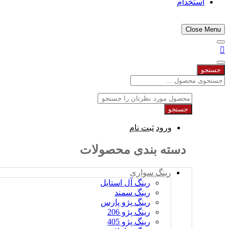
استخدام
Close Menu
جستجو
جستجو
ورود
ثبت نام
دسته بندی محصولات
رینگ سواری
رینگ آل استایل
رینگ سمند
رینگ پژو پارس
رینگ پژو 206
رینگ پژو 405