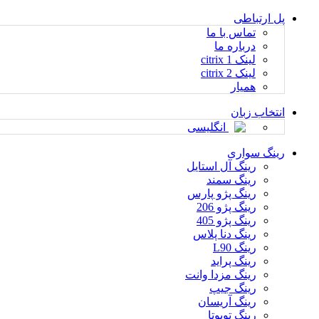
پل ارتباطی
تماس با ما
درباره ما
لینک citrix 1
لینک citrix 2
همیار
انتخاب زبان
انگلیسی
رینگ سواری
رینگ آل استایل
رینگ سمند
رینگ پژو پارس
رینگ پژو 206
رینگ پژو 405
رینگ دنا پلاس
رینگ L90
رینگ پراید
رینگ مزدا وانت
رینگ جیپ
رینگ آریسان
رینگ تویوتا